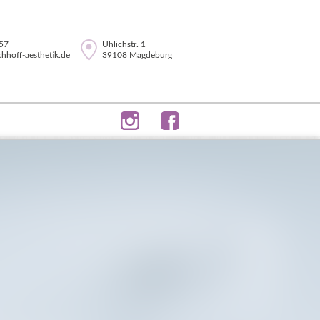
57
Uhlichstr. 1
hoff-aesthetik.de
39108 Magdeburg
esthetik.de
zurück
Fett-Weg-Spritze / Injektionslipolyse
Elektrochirurgie / Elektrokoagulation
PRP (Platelet Rich Plasma)
„Vampir Lift“
Behandlungen mit Hyaluronsäurefiller
Behandlungen mit
Botulinumtoxin A
(Muskelrelxans)