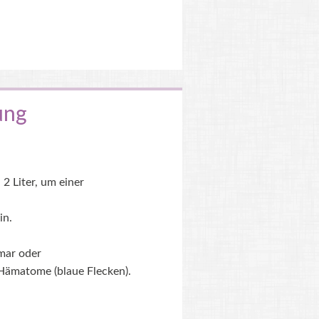
ung
2 Liter, um einer
in.
mar oder
 Hämatome (blaue Flecken).