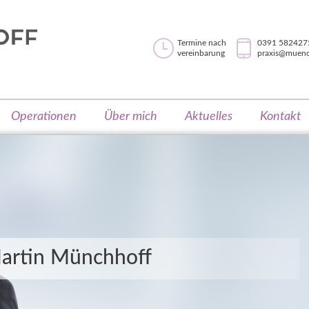
Uhlichstr. 1
39108 Magdeburg
Termine nach
0391 582427
0391 58242757
vereinbarung
praxis@muench
praxis@muenchhoff-a
Operationen
Über mich
Aktuelles
Kontakt
5
2
artin Münchhoff
3